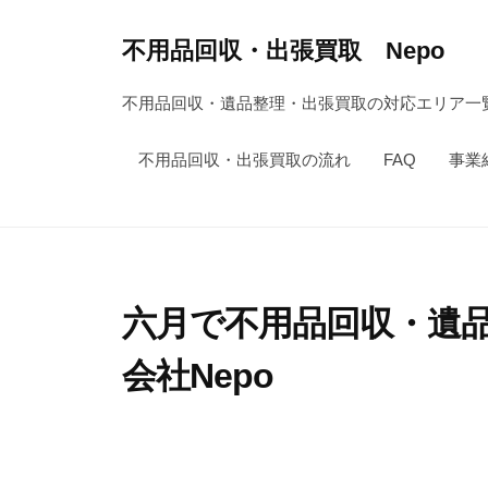
コ
ン
不用品回収・出張買取 Nepo
テ
不用品回収・遺品整理・出張買取の対応エリア一覧
ン
ツ
不用品回収・出張買取の流れ
FAQ
事業
へ
ス
キ
ッ
プ
六月で不用品回収・遺
会社Nepo
2
b
0
y