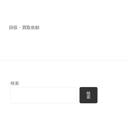
せ
回収・買取依頼
検索
検
索