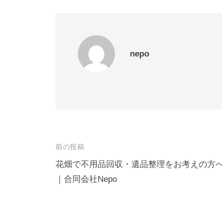
nepo
投
前の投稿
稿
花畑で不用品回収・遺品整理をお考えの方
｜合同会社Nepo
ナ
ビ
ゲ