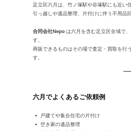
2
n
足立区六月は、竹ノ塚駅や谷塚駅にも近い
5
e
引っ越しや遺品整理、片付けに伴う不用品
年
p
8
o
合同会社Nepo
は六月を含む足立区全域で、
月
す。
2
9
再販できるものはその場で査定・買取を行
日
す。
六月でよくあるご依頼例
戸建てや集合住宅の片付け
空き家の遺品整理