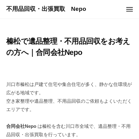
ュ
コ
ー
不用品回収・出張買取 Nepo
メ
ン
ニ
ュ
テ
ー
ン
ツ
榛松で遺品整理・不用品回収をお考え
へ
の方へ｜合同会社Nepo
ス
キ
2
b
ッ
0
y
プ
2
n
川口市榛松は戸建て住宅や集合住宅が多く、静かな住環境が
5
e
広がる地域です。
年
p
空き家整理や遺品整理、不用品回収のご依頼もよくいただく
8
o
エリアです。
月
2
9
合同会社Nepo
は榛松を含む川口市全域で、遺品整理・不用
日
品回収・出張買取を行っています。