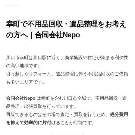
幸町で不用品回収・遺品整理をお考え
の方へ｜合同会社Nepo
2
b
0
y
川口市幸町は川口駅に近く、商業施設や住宅が集まる利便性
2
n
の高い地域です。
5
e
引っ越しやリフォーム、遺品整理に伴う不用品回収のご依頼
年
p
も多いエリアです。
8
o
月
2
合同会社Nepo
は幸町を含む川口市全域で、不用品回収・遺
9
品整理・出張買取を行っています。
日
再販できるものはその場で査定・買取を行うため、
処分費用
を抑えて効率的に片付け
ることが可能です。