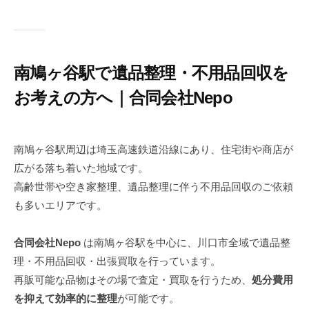
南鳩ヶ谷駅で遺品整理・不用品回収を
お考えの方へ｜合同会社Nepo
2
b
0
y
南鳩ヶ谷駅周辺は埼玉高速鉄道沿線にあり、住宅街や商店が
2
n
広がる落ち着いた地域です。
5
e
高齢世帯や空き家整理、遺品整理に伴う不用品回収のご依頼
年
p
も多いエリアです。
8
o
月
2
合同会社Nepo
は南鳩ヶ谷駅を中心に、川口市全域で遺品整
9
理・不用品回収・出張買取を行っています。
日
再販可能な品物はその場で査定・買取を行うため、
処分費用
を抑えて効率的に整理
が可能です。