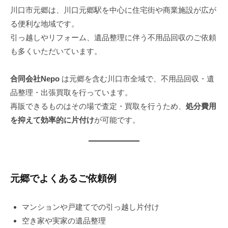
0
y
川口市元郷は、川口元郷駅を中心に住宅街や商業施設が広が
2
n
る便利な地域です。
5
e
引っ越しやリフォーム、遺品整理に伴う不用品回収のご依頼
年
p
も多くいただいています。
8
o
月
2
合同会社Nepo
は元郷を含む川口市全域で、不用品回収・遺
9
品整理・出張買取を行っています。
日
再販できるものはその場で査定・買取を行うため、
処分費用
を抑えて効率的に片付け
が可能です。
元郷でよくあるご依頼例
マンションや戸建てでの引っ越し片付け
空き家や実家の遺品整理