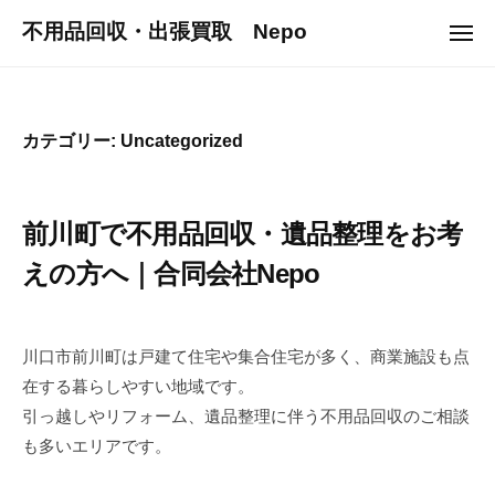
ュ
コ
ー
不用品回収・出張買取 Nepo
メ
ン
ニ
ュ
テ
ー
ン
ツ
カテゴリー:
Uncategorized
へ
ス
キ
前川町で不用品回収・遺品整理をお考
ッ
えの方へ｜合同会社Nepo
プ
2
b
0
y
川口市前川町は戸建て住宅や集合住宅が多く、商業施設も点
2
n
在する暮らしやすい地域です。
5
e
引っ越しやリフォーム、遺品整理に伴う不用品回収のご相談
年
p
も多いエリアです。
8
o
月