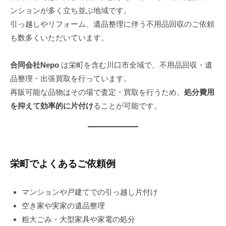
2
n
ンションが多く立ち並ぶ地域です。
5
e
引っ越しやリフォーム、遺品整理に伴う不用品回収のご依頼
年
p
も数多くいただいています。
8
o
月
2
合同会社Nepo
は栄町を含む川口市全域で、不用品回収・遺
9
品整理・出張買取を行っています。
日
再販可能な品物はその場で査定・買取を行うため、
処分費用
を抑えて効率的に片付け
ることが可能です。
栄町でよくあるご依頼例
マンションや戸建てでの引っ越し片付け
空き家や実家の遺品整理
粗大ごみ・大型家具や家電の処分