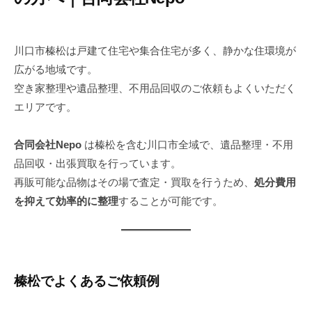
2
b
0
y
川口市榛松は戸建て住宅や集合住宅が多く、静かな住環境が
2
n
広がる地域です。
5
e
空き家整理や遺品整理、不用品回収のご依頼もよくいただく
年
p
エリアです。
8
o
月
2
合同会社Nepo
は榛松を含む川口市全域で、遺品整理・不用
9
品回収・出張買取を行っています。
日
再販可能な品物はその場で査定・買取を行うため、
処分費用
を抑えて効率的に整理
することが可能です。
榛松でよくあるご依頼例