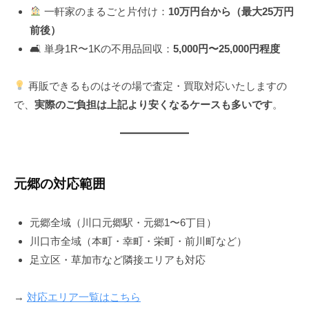
一軒家のまるごと片付け：
10万円台から（最大25万円
前後）
🛋 単身1R〜1Kの不用品回収：
5,000円〜25,000円程度
再販できるものはその場で査定・買取対応いたしますの
で、
実際のご負担は上記より安くなるケースも多いです
。
元郷の対応範囲
元郷全域（川口元郷駅・元郷1〜6丁目）
川口市全域（本町・幸町・栄町・前川町など）
足立区・草加市など隣接エリアも対応
→
対応エリア一覧はこちら