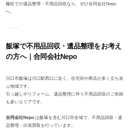
榛松での遺品整理・不用品回収なら、ぜひ合同会社Nepo
へ。
飯塚で不用品回収・遺品整理をお考え
の方へ｜合同会社Nepo
2
b
0
y
川口市飯塚は川口駅西口に近く、住宅街や商店が多く立ち並
2
n
ぶ地域です。
5
e
引っ越しやリフォーム、遺品整理に伴う不用品回収のご依頼
年
p
も多いエリアです。
8
o
月
2
合同会社Nepo
は飯塚を含む川口市全域で、不用品回収・遺
9
品整理・出張買取を行っています。