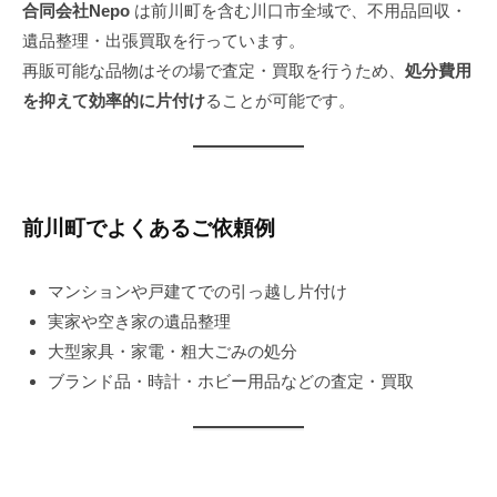
2
合同会社Nepo
は前川町を含む川口市全域で、不用品回収・
9
遺品整理・出張買取を行っています。
日
再販可能な品物はその場で査定・買取を行うため、
処分費用
を抑えて効率的に片付け
ることが可能です。
前川町でよくあるご依頼例
マンションや戸建てでの引っ越し片付け
実家や空き家の遺品整理
大型家具・家電・粗大ごみの処分
ブランド品・時計・ホビー用品などの査定・買取