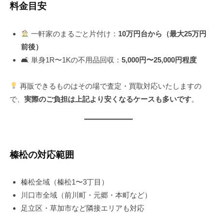
料金目安
一軒家のまるごと片付け：
10万円台から（最大25万円
前後）
🛋 単身1R〜1Kの不用品回収：
5,000円〜25,000円程度
再販できるものはその場で査定・買取対応いたしますの
で、
実際のご負担は上記より安くなるケースも多いです
。
榛松の対応範囲
榛松全域（榛松1〜3丁目）
川口市全域（前川町・元郷・本町など）
足立区・草加市など隣接エリアも対応