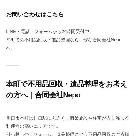
お問い合わせはこちら
LINE・電話・フォームから24時間受付中。
幸町での不用品回収・遺品整理なら、ぜひ合同会社Nepo
へ。
本町で不用品回収・遺品整理をお考え
の方へ｜合同会社Nepo
2
b
0
y
川口市本町は川口駅にも近く、商業施設や住宅が入り混じる
2
n
利便性の高いエリアです。
5
e
引っ越しやリフォーム、遺品整理に伴う不用品回収のご依頼